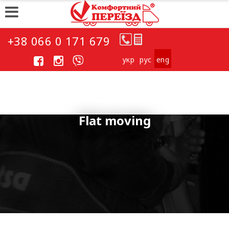
+38 066 0 171 679
укp
рус
eng
Flat moving