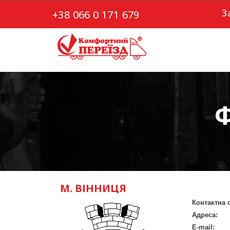
З
+38 066 0 171 679
Ф
М. ВІННИЦЯ
Контактна 
Адреса:
E-mail: