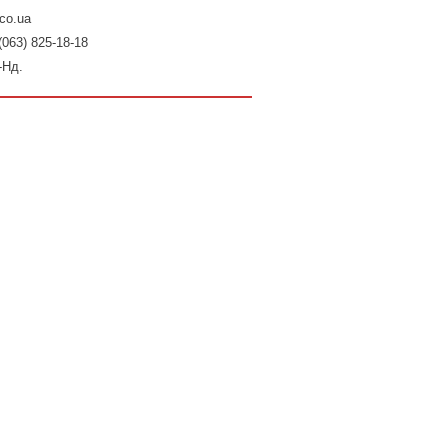
co.ua
(063) 825-18-18
-Нд.