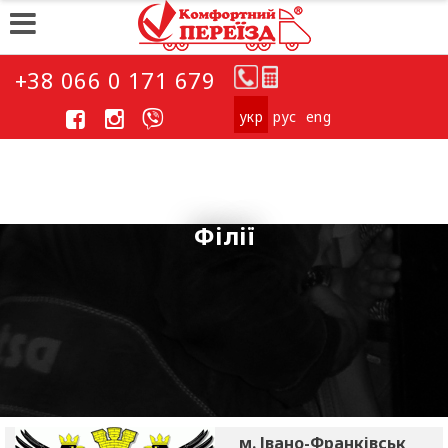
+38 066 0 171 679
укp
рус
eng
Філії
м. Івано-Франківськ