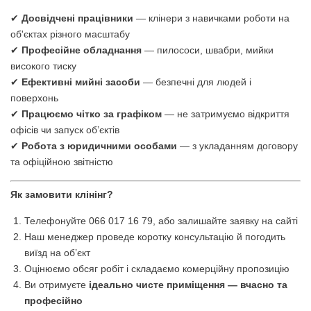
✔
Досвідчені працівники
— клінери з навичками роботи на
об'єктах різного масштабу
✔
Професійне обладнання
— пилососи, швабри, мийки
високого тиску
✔
Ефективні мийні засоби
— безпечні для людей і
поверхонь
✔
Працюємо чітко за графіком
— не затримуємо відкриття
офісів чи запуск об’єктів
✔
Робота з юридичними особами
— з укладанням договору
та офіційною звітністю
Як замовити клінінг?
Телефонуйте 066 017 16 79, або залишайте заявку на сайті
Наш менеджер проведе коротку консультацію й погодить
виїзд на об’єкт
Оцінюємо обсяг робіт і складаємо комерційну пропозицію
Ви отримуєте
ідеально чисте приміщення — вчасно та
професійно