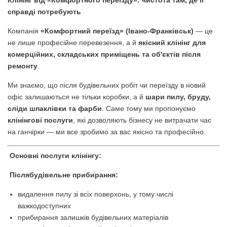
Клінінг від «Комфортного переїзду»: чистота там, де її
справді потребують
Компанія
«Комфортний переїзд» (Івано-Франківськ)
— це
не лише професійне перевезення, а й
якісний клінінг для
комерційних, складських приміщень та об'єктів після
ремонту
.
Ми знаємо, що після будівельних робіт чи переїзду в новий
офіс залишаються не тільки коробки, а й
шари пилу, бруду,
сліди шпаклівки та фарби
. Саме тому ми пропонуємо
клінінгові послуги
, які дозволяють бізнесу не витрачати час
на ганчірки — ми все зробимо за вас якісно та професійно.
Основні послуги клінінгу:
Післябудівельне прибирання:
видалення пилу зі всіх поверхонь, у тому числі
важкодоступних
прибирання залишків будівельних матеріалів